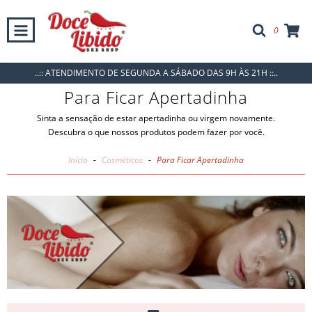
0
..:: ATENDIMENTO DE SEGUNDA A SÁBADO DAS 9H ÀS 21H ::..
Para Ficar Apertadinha
Sinta a sensação de estar apertadinha ou virgem novamente.
Descubra o que nossos produtos podem fazer por você.
Início
-
Cosméticos
-
Para Ficar Apertadinha